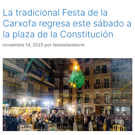
La tradicional Festa de la
Carxofa regresa este sábado a
la plaza de la Constitución
noviembre 14, 2025
por
festesbenidorm