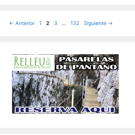
Página
Página
Página
Página
←
Anterior
1
2
3
…
132
Siguiente
→