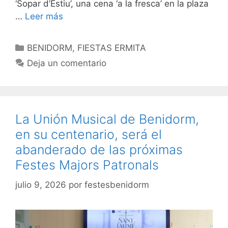
‘Sopar d’Estiu’, una cena ‘a la fresca’ en la plaza
…
Leer más
Categorías
BENIDORM
,
FIESTAS ERMITA
Deja un comentario
La Unión Musical de Benidorm,
en su centenario, será el
abanderado de las próximas
Festes Majors Patronals
julio 9, 2026
por
festesbenidorm