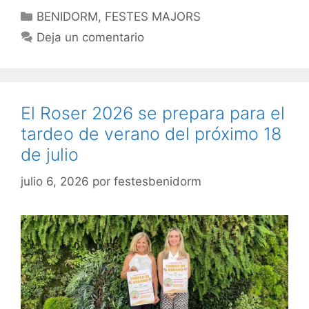
Categorías
BENIDORM
,
FESTES MAJORS
Deja un comentario
El Roser 2026 se prepara para el
tardeo de verano del próximo 18
de julio
julio 6, 2026
por
festesbenidorm