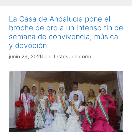
La Casa de Andalucía pone el
broche de oro a un intenso fin de
semana de convivencia, música
y devoción
junio 29, 2026
por
festesbenidorm