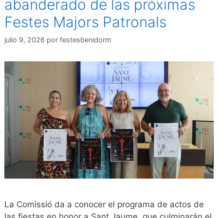
abanderado de las próximas
Festes Majors Patronals
julio 9, 2026
por
festesbenidorm
La Comissió da a conocer el programa de actos de
las fiestas en honor a Sant Jaume, que culminarán el