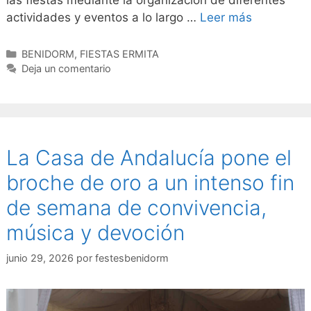
las fiestas mediante la organización de diferentes
actividades y eventos a lo largo …
Leer más
Categorías
BENIDORM
,
FIESTAS ERMITA
Deja un comentario
La Casa de Andalucía pone el
broche de oro a un intenso fin
de semana de convivencia,
música y devoción
junio 29, 2026
por
festesbenidorm